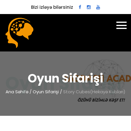
Bizi izləyə bilərsiniz
Oyun Sifarişi
Ana Səhifə
/
Oyun Sifarişi
/
Story Cubes(Hekayə Kubları)