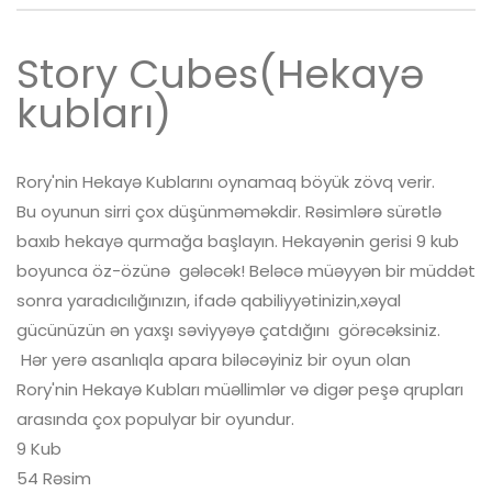
Story Cubes(Hekayə
kubları)
Rory'nin Hekayə Kublarını oynamaq böyük zövq verir.
Bu oyunun sirri çox düşünməməkdir. Rəsimlərə sürətlə
baxıb hekayə qurmağa başlayın. Hekayənin gerisi 9 kub
boyunca öz-özünə gələcək! Beləcə müəyyən bir müddət
sonra yaradıcılığınızın, ifadə qabiliyyətinizin,xəyal
gücünüzün ən yaxşı səviyyəyə çatdığını görəcəksiniz.
Hər yerə asanlıqla apara biləcəyiniz bir oyun olan
Rory'nin Hekayə Kubları müəllimlər və digər peşə qrupları
arasında çox populyar bir oyundur.
9 Kub
54 Rəsim