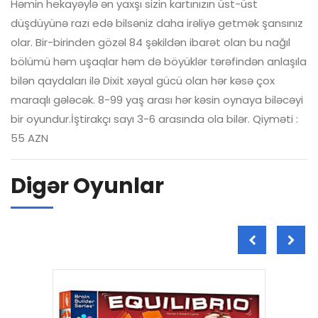
Həmin hekayəylə ən yaxşı sizin kartınızın üst-üst
düşdüyünə razı edə bilsəniz daha irəliyə getmək şansınız
olar. Bir-birinden gözəl 84 şəkildən ibarət olan bu nağıl
bölümü həm uşaqlar həm də böyüklər tərəfindən anlaşıla
bilən qaydaları ilə Dixit xəyal gücü olan hər kəsə çox
maraqlı gələcək. 8-99 yaş arası hər kəsin oynaya biləcəyi
bir oyundur.İştirakçı sayı 3-6 arasında ola bilər. Qiyməti :
55 AZN
Digər Oyunlar