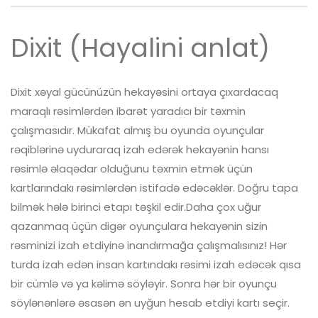
Dixit (Hayalini anlat)
Dixit xəyal gücünüzün hekayəsini ortaya çıxardacaq
maraqlı rəsimlərdən ibarət yaradıcı bir təxmin
çalışmasıdır. Mükafat almış bu oyunda oyunçular
rəqiblərinə uyduraraq izah edərək hekayənin hansı
rəsimlə əlaqədar olduğunu təxmin etmək üçün
kartlarındakı rəsimlərdən istifadə edəcəklər. Doğru tapa
bilmək hələ birinci etapı təşkil edir.Daha çox uğur
qazanmaq üçün digər oyunçulara hekayənin sizin
rəsminizi izah etdiyinə inandırmağa çalışmalısınız! Hər
turda izah edən insan kartındakı rəsimi izah edəcək qısa
bir cümlə və ya kəlimə söyləyir. Sonra hər bir oyunçu
söylənənlərə əsasən ən uyğun hesab etdiyi kartı seçir.