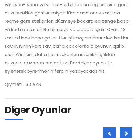
yəni yan- yana və ya üst-üstə ,hansı rəng sırasına görə
düzüləcəkləri göstərilmişdir. Kim daha öncə karttakı
rəsmə görə stəkanları düzməyə bacararsa zəngə basar
və kartı qazanar. Bu bir sürət və diqqətt işidir. Oyun 43
kart bitincə başa çatar. Hər iştirakçının önündəki kartlar
sayılır. Kimin kart sayı daha çox olarsa o oyunun qalibi
olar. Yəni kim daha tez stəkanları istənilən şəkildə
düzərsə qazanan o olar. Hızlı Bardaklar oyunu ilə
əylənərək öyrənmənin fərqini yaşayacaqsınız.
Qiyməti : 33 AZN
Digər Oyunlar