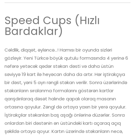
Speed Cups (Hızlı
Bardaklar)
Cəldlik, diqqət, əyləncə...! Hamısı bir oyunda sizləri
gözləyir. Yeni Türkcə böyük qutulu formasında 4 yerinə 6
nəfərə yetəcək qədər stəkan dəsti və daha üstün
səviyyə 19 kart ilə heyəcan daha da artır. Hər iştirakçıya
bir dəst, yəni 5 ayrı rəngli stəkan verilir. Sonra üzərlərində
stəkanların sıralanma formalarını göstərən kartlar
qarışdırılaraq dəsət halınde qapalı olaraq masanın
ortasına qoyulur. Zəngl də ortaya yaxın bir yerə qoyulur.
İştirakçılar stəkanları baş aşağı önlərinə düzərlər. Sonra
onlardan biri dəstənin ən üstündəki kartı açaraq açıq
şəkildə ortaya qoyur. Kartın üzərində stəkanların necə,