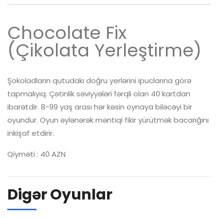
Chocolate Fix
(Çikolata Yerleştirme)
Şokoladların qutudakı doğru yerlərini ipuclarına görə
tapmalıyıq. Çətinlik səviyyələri fərqli olan 40 kartdan
ibarətdir. 8-99 yaş arası hər kəsin oynaya biləcəyi bir
oyundur. Oyun əylənərək məntiqi fikir yürütmək bacarığını
inkişaf etdirir.
Qiyməti : 40 AZN
Digər Oyunlar