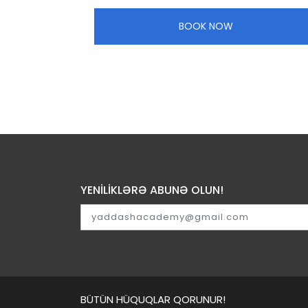
BOOK NOW
YENİLİKLƏRƏ ABUNƏ OLUN!
BÜTÜN HÜQUQLAR QORUNUR!