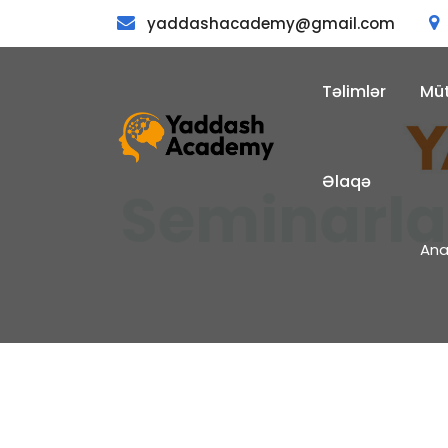
yaddashacademy@gmail.com
Təlimlər
Müt
Əlaqə
Ana