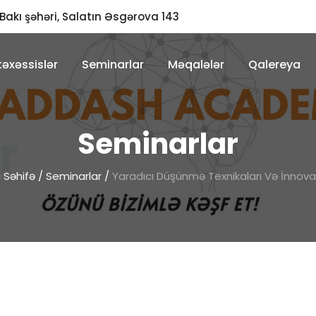
Bakı şəhəri, Salatın Əsgərova 143
əxəssislər
Seminarlar
Məqalələr
Qalereya
Seminarlar
 Səhifə
/
Seminarlar
/
Yaradıcı Düşünmə Texnikaları Və İnnova