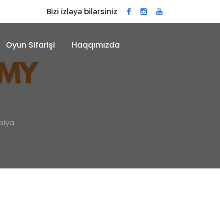
Bizi izləyə bilərsiniz
Oyun Sifarişi
Haqqımızda
siya