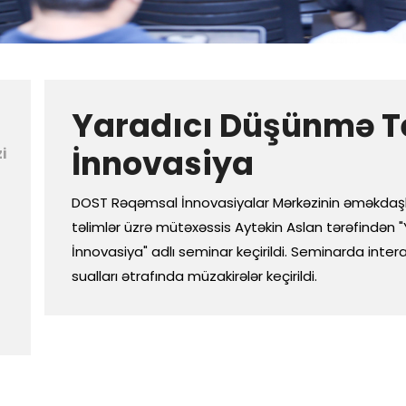
Yaradıcı Düşünmə Te
İnnovasiya
i
DOST Rəqəmsal İnnovasiyalar Mərkəzinin əməkdaşla
təlimlər üzrə mütəxəssis Aytəkin Aslan tərəfindən 
İnnovasiya" adlı seminar keçirildi. Seminarda inter
sualları ətrafında müzakirələr keçirildi.