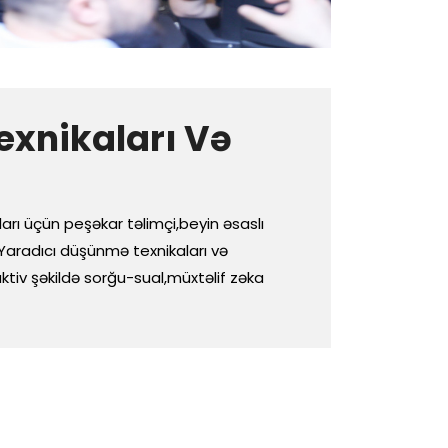
xnikaları Və
rı üçün peşəkar təlimçi,beyin əsaslı
"Yaradıcı düşünmə texnikaları və
aktiv şəkildə sorğu-sual,müxtəlif zəka