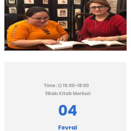
Time :
15:00-18:00
Bakı Kitab Mərkəzi
04
Fevral