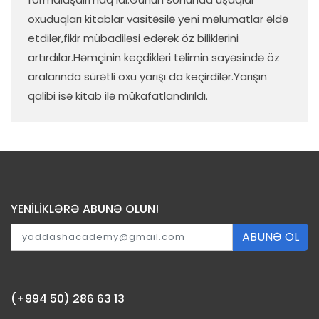
oxuduqları kitablar vasitəsilə yeni məlumatlar əldə
etdilər,fikir mübadiləsi edərək öz biliklərini
artırdılar.Həmçinin keçdikləri təlimin sayəsində öz
aralarında sürətli oxu yarışı da keçirdilər.Yarışın
qalibi isə kitab ilə mükafatlandırıldı.
YENİLİKLƏRƏ ABUNƏ OLUN!
ABUNƏ OL
(+994 50) 286 63 13