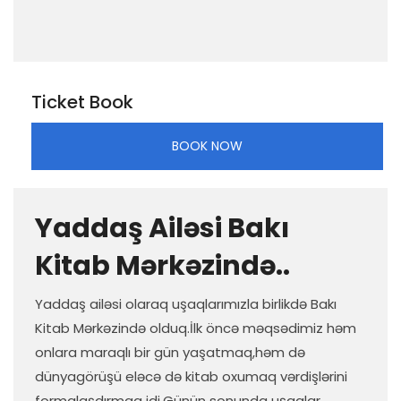
Ticket Book
BOOK NOW
Yaddaş Ailəsi Bakı
Kitab Mərkəzində..
Yaddaş ailəsi olaraq uşaqlarımızla birlikdə Bakı
Kitab Mərkəzində olduq.İlk öncə məqsədimiz həm
onlara maraqlı bir gün yaşatmaq,həm də
dünyagörüşü eləcə də kitab oxumaq vərdişlərini
formalaşdırmaq idi.Günün sonunda uşaqlar