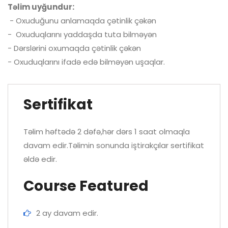
Təlim uyğundur:
- Oxuduğunu anlamaqda çətinlik çəkən
- Oxuduqlarını yaddaşda tuta bilməyən
- Dərslərini oxumaqda çətinlik çəkən
- Oxuduqlarını ifadə edə bilməyən uşaqlar.
Sertifikat
Təlim həftədə 2 dəfə,hər dərs 1 saat olmaqla
davam edir.Təlimin sonunda iştirakçılar sertifikat
əldə edir.
Course Featured
2 ay davam edir.