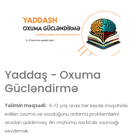
Yaddaş - Oxuma
Gücləndirmə
Təlimin məqsədi:
6-12 yaş arası hər kəsdə müşahidə
edilən oxuma və oxuduğunu anlama problemlərini
aradan qaldırmaq. Ən mühümü isə kitab oxumağı
sevdirmək.