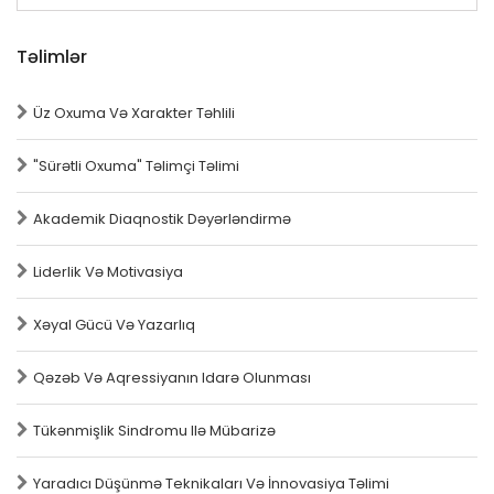
Təlimlər
Üz Oxuma Və Xarakter Təhlili
"Sürətli Oxuma" Təlimçi Təlimi
Akademik Diaqnostik Dəyərləndirmə
Liderlik Və Motivasiya
Xəyal Gücü Və Yazarlıq
Qəzəb Və Aqressiyanın Idarə Olunması
Tükənmişlik Sindromu Ilə Mübarizə
Yaradıcı Düşünmə Teknikaları Və İnnovasiya Təlimi