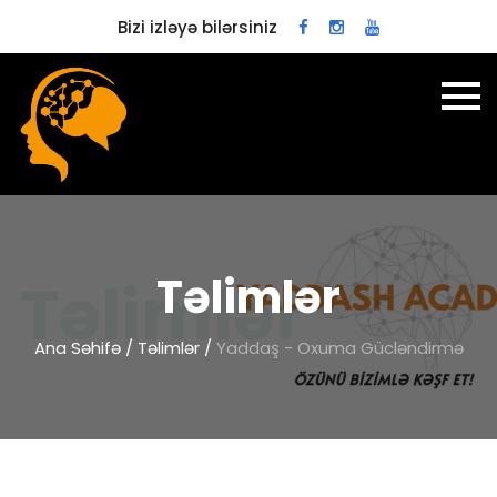
Bizi izləyə bilərsiniz
Təlimlər
Ana Səhifə
/
Təlimlər
/
Yaddaş - Oxuma Gücləndirmə