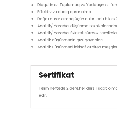
o Diqqətimizi Toplamaq və Yaddaşımızı for
o Effektiv və dəqiq qərar alma
o Doğru qərar almaq üçün nələr edə bilərik
o Analitik/ Yaradıcı düşünmə texnikalarından
o Analitik/ Yaradıcı fikir irəli sürmək texnika
o Analitik düşünmənin qızıl qaydaları
o Analitik Düşünməni inkişaf etdirən məşqlə
Sertifikat
Təlim həftədə 2 dəfə,hər dərs 1 saat olma
edir.