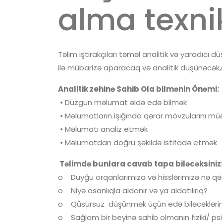
alma texni
Təlim iştirakçıları təməl analitik və yaradıcı 
ilə mübarizə aparacaq və analitik düşünəcək,
Analitik zehinə Sahib Ola bilmənin Önəmi:
• Düzgün məlumat əldə edə bilmək
• Məlumatların işığında qərar mövzularını m
• Məlumatı analiz etmək
• Məlumatdan doğru şəkildə istifadə etmək
Təlimdə bunlara cavab tapa biləcəksiniz
o Duyğu orqanlarımıza və hisslərimizə nə qəd
o Niyə asanlıqla aldanır və ya aldatılırıq?
o Qüsursuz düşünmək üçün edə biləcəklərimi
o Sağlam bir beyinə sahib olmanın fiziki/ psixo