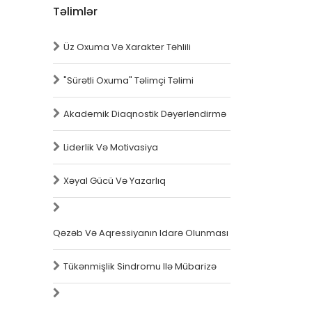
Təlimlər
Üz Oxuma Və Xarakter Təhlili
"Sürətli Oxuma" Təlimçi Təlimi
Akademik Diaqnostik Dəyərləndirmə
Liderlik Və Motivasiya
Xəyal Gücü Və Yazarlıq
Qəzəb Və Aqressiyanın Idarə Olunması
Tükənmişlik Sindromu Ilə Mübarizə