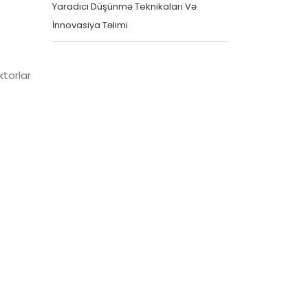
Yaradıcı Düşünmə Teknikaları Və
İnnovasiya Təlimi
ktorlar