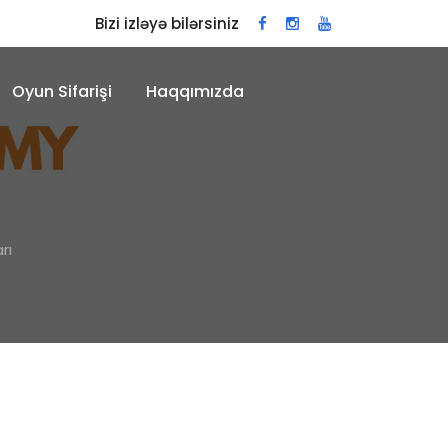
Bizi izləyə bilərsiniz
Oyun Sifarişi
Haqqımızda
rı