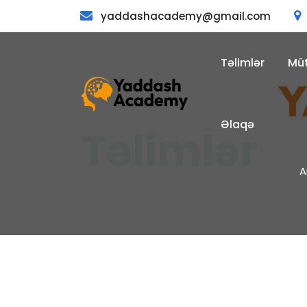
yaddashacademy@gmail.com
Təlimlər
Müt
Əlaqə
A