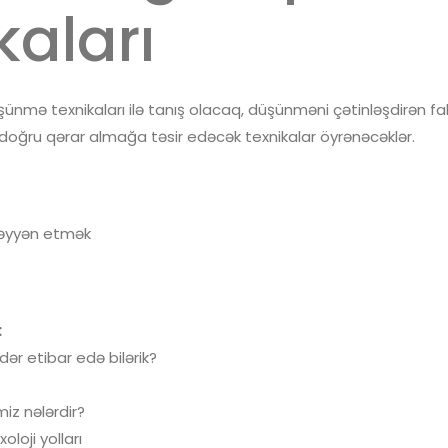
kaları
düşünmə texnikaları ilə tanış olacaq, düşünməni çətinləşdirən fa
doğru qərar almağa təsir edəcək texnikalar öyrənəcəklər.
üəyyən etmək
:
ər etibar edə bilərik?
z nələrdir?
loji yolları