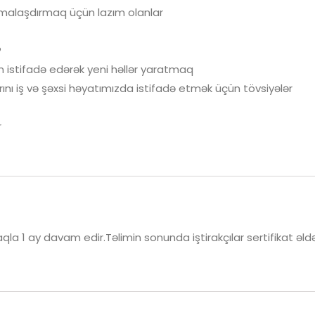
malaşdırmaq üçün lazım olanlar
?
 istifadə edərək yeni həllər yaratmaq
larını iş və şəxsi həyatımızda istifadə etmək üçün tövsiyələr
r
qla 1 ay davam edir.Təlimin sonunda iştirakçılar sertifikat əld