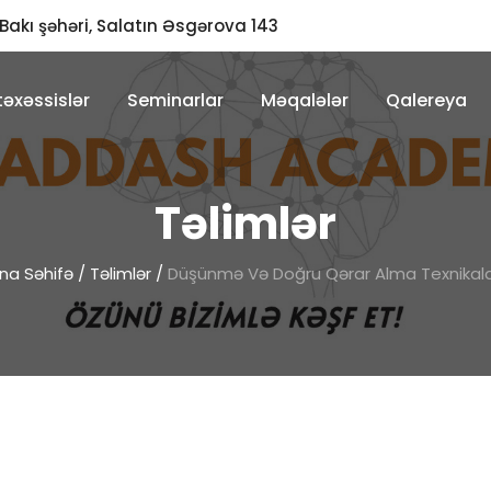
Bakı şəhəri, Salatın Əsgərova 143
əxəssislər
Seminarlar
Məqalələr
Qalereya
Təlimlər
na Səhifə
/
Təlimlər
/
Düşünmə Və Doğru Qərar Alma Texnikala